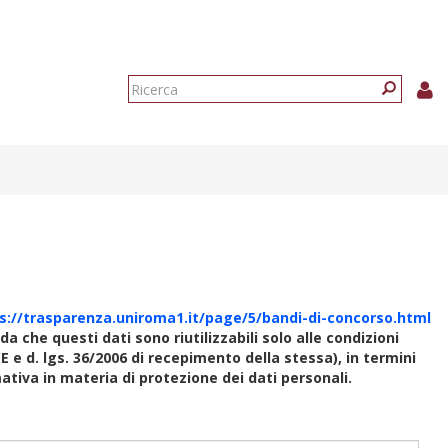
Form
di
Ricerca
ricerca
s://trasparenza.uniroma1.it/page/5/bandi-di-concorso.html
rda che questi dati sono riutilizzabili solo alle condizioni
E e d. lgs. 36/2006 di recepimento della stessa), in termini
rmativa in materia di protezione dei dati personali.