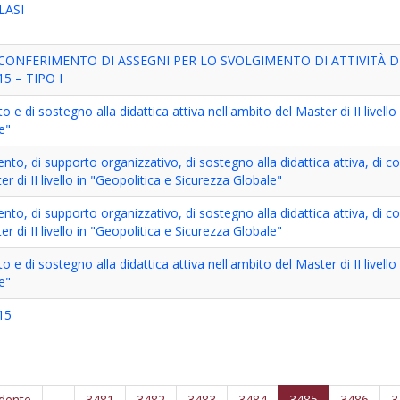
LASI
 CONFERIMENTO DI ASSEGNI PER LO SVOLGIMENTO DI ATTIVITÀ D
5 – TIPO I
o e di sostegno alla didattica attiva nell'ambito del Master di II livello 
e"
mento, di supporto organizzativo, di sostegno alla didattica attiva, di 
r di II livello in "Geopolitica e Sicurezza Globale"
mento, di supporto organizzativo, di sostegno alla didattica attiva, di 
r di II livello in "Geopolitica e Sicurezza Globale"
o e di sostegno alla didattica attiva nell'ambito del Master di II livello 
e"
015
edente
…
3481
3482
3483
3484
3485
3486
3