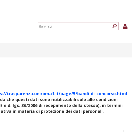
Form
di
Ricerca
ricerca
s://trasparenza.uniroma1.it/page/5/bandi-di-concorso.html
rda che questi dati sono riutilizzabili solo alle condizioni
E e d. lgs. 36/2006 di recepimento della stessa), in termini
rmativa in materia di protezione dei dati personali.