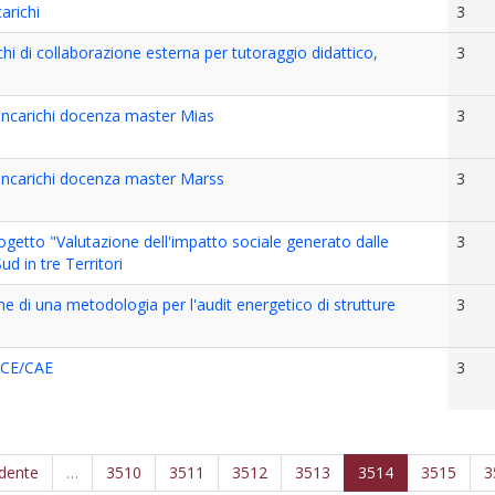
arichi
3
hi di collaborazione esterna per tutoraggio didattico,
3
incarichi docenza master Mias
3
incarichi docenza master Marss
3
rogetto "Valutazione dell'impatto sociale generato dalle
3
ud in tre Territori
ne di una metodologia per l'audit energetico di strutture
3
FCE/CAE
3
edente
…
3510
3511
3512
3513
3514
3515
3