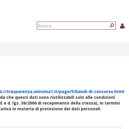
Form
di
Ricerca
ricerca
s://trasparenza.uniroma1.it/page/5/bandi-di-concorso.html
rda che questi dati sono riutilizzabili solo alle condizioni
E e d. lgs. 36/2006 di recepimento della stessa), in termini
rmativa in materia di protezione dei dati personali.