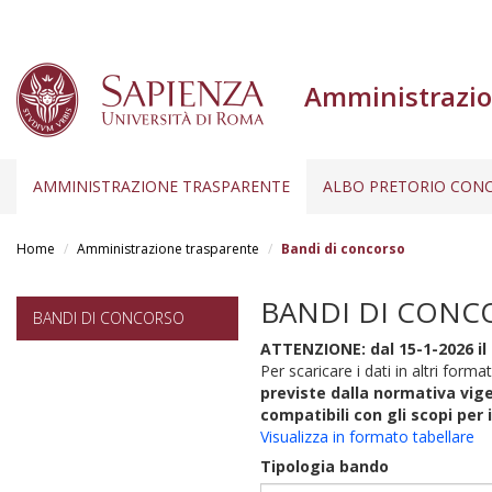
Amministrazio
AMMINISTRAZIONE TRASPARENTE
ALBO PRETORIO CONC
Salta
al
Home
Amministrazione trasparente
Bandi di concorso
contenuto
principale
BANDI DI CONC
BANDI DI CONCORSO
ATTENZIONE: dal 15-1-2026 il 
Per scaricare i dati in altri format
previste dalla normativa vige
compatibili con gli scopi per 
Visualizza in formato tabellare
Tipologia bando