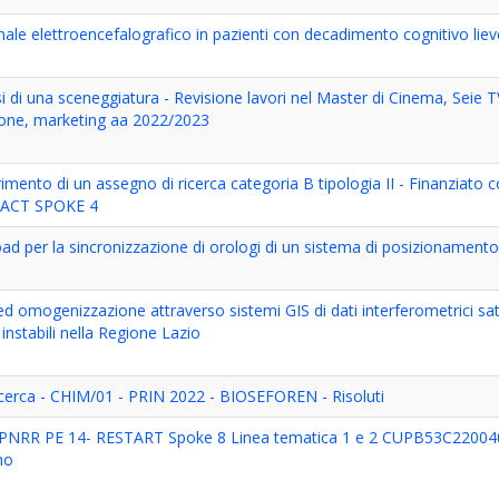
gnale elettroencefalografico in pazienti con decadimento cognitivo liev
i di una sceneggiatura - Revisione lavori nel Master di Cinema, Seie T
ione, marketing aa 2022/2023
imento di un assegno di ricerca categoria B tipologia II - Finanziato 
- ACT SPOKE 4
load per la sincronizzazione di orologi di un sistema di posizionament
mogenizzazione attraverso sistemi GIS di dati interferometrici satel
 instabili nella Regione Lazio
cerca - CHIM/01 - PRIN 2022 - BIOSEFOREN - Risoluti
- PNRR PE 14- RESTART Spoke 8 Linea tematica 1 e 2 CUPB53C2200
mo