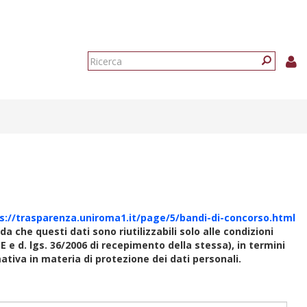
Form
di
Ricerca
ricerca
s://trasparenza.uniroma1.it/page/5/bandi-di-concorso.html
rda che questi dati sono riutilizzabili solo alle condizioni
E e d. lgs. 36/2006 di recepimento della stessa), in termini
rmativa in materia di protezione dei dati personali.