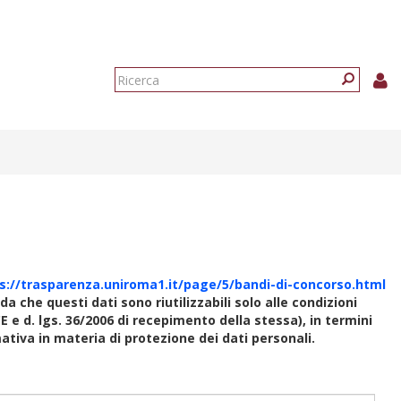
Form
di
Ricerca
ricerca
s://trasparenza.uniroma1.it/page/5/bandi-di-concorso.html
rda che questi dati sono riutilizzabili solo alle condizioni
E e d. lgs. 36/2006 di recepimento della stessa), in termini
rmativa in materia di protezione dei dati personali.