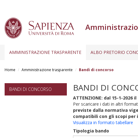
Amministrazio
AMMINISTRAZIONE TRASPARENTE
ALBO PRETORIO CONC
Salta
al
Home
Amministrazione trasparente
Bandi di concorso
contenuto
principale
BANDI DI CONC
BANDI DI CONCORSO
ATTENZIONE: dal 15-1-2026 il 
Per scaricare i dati in altri format
previste dalla normativa vige
compatibili con gli scopi per 
Visualizza in formato tabellare
Tipologia bando