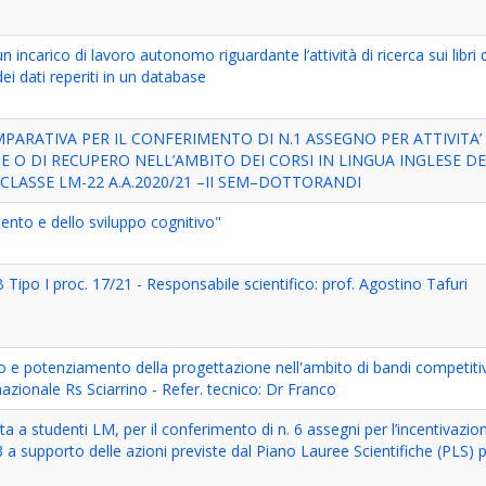
n incarico di lavoro autonomo riguardante l’attività di ricerca sui libri d
ei dati reperiti in un database
ARATIVA PER IL CONFERIMENTO DI N.1 ASSEGNO PER ATTIVITA’
E O DI RECUPERO NELL’AMBITO DEI CORSI IN LINGUA INGLESE D
CLASSE LM-22 A.A.2020/21 –II SEM–DOTTORANDI
ento e dello sviluppo cognitivo"
 Tipo I proc. 17/21 - Responsabile scientifico: prof. Agostino Tafuri
 e potenziamento della progettazione nell'ambito di bandi competitiv
rnazionale Rs Sciarrino - Refer. tecnico: Dr Franco
 a studenti LM, per il conferimento di n. 6 assegni per l’incentivazione
 a supporto delle azioni previste dal Piano Lauree Scientifiche (PLS) p