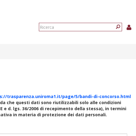
Form
di
Ricerca
ricerca
s://trasparenza.uniroma1.it/page/5/bandi-di-concorso.html
rda che questi dati sono riutilizzabili solo alle condizioni
E e d. lgs. 36/2006 di recepimento della stessa), in termini
rmativa in materia di protezione dei dati personali.