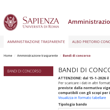
Amministrazio
AMMINISTRAZIONE TRASPARENTE
ALBO PRETORIO CONC
Salta
al
Home
Amministrazione trasparente
Bandi di concorso
contenuto
principale
BANDI DI CONC
BANDI DI CONCORSO
ATTENZIONE: dal 15-1-2026 il 
Per scaricare i dati in altri format
previste dalla normativa vige
compatibili con gli scopi per 
Visualizza in formato tabellare
Tipologia bando