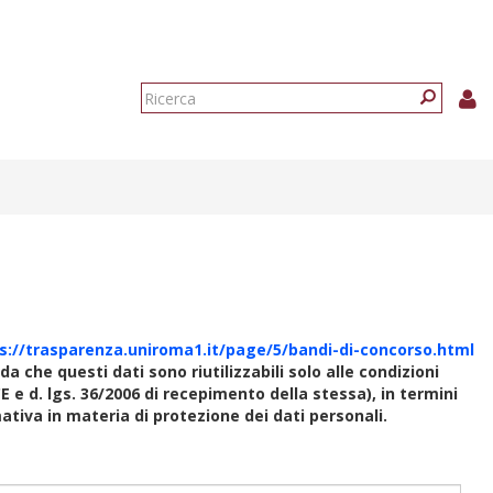
Form
di
Ricerca
ricerca
s://trasparenza.uniroma1.it/page/5/bandi-di-concorso.html
rda che questi dati sono riutilizzabili solo alle condizioni
E e d. lgs. 36/2006 di recepimento della stessa), in termini
rmativa in materia di protezione dei dati personali.