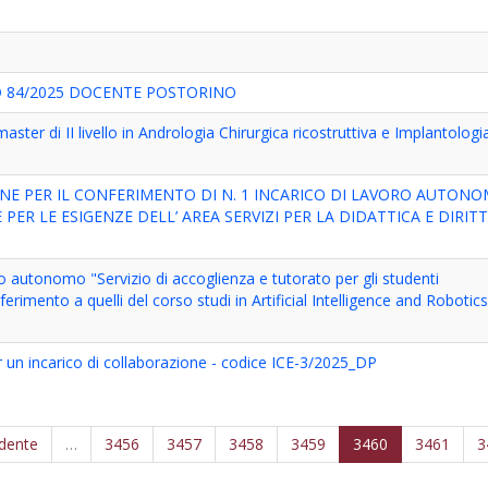
 84/2025 DOCENTE POSTORINO
ter di II livello in Andrologia Chirurgica ricostruttiva e Implantologi
ONE PER IL CONFERIMENTO DI N. 1 INCARICO DI LAVORO AUTON
PER LE ESIGENZE DELL’ AREA SERVIZI PER LA DIDATTICA E DIRIT
ro autonomo "Servizio di accoglienza e tutorato per gli studenti
iferimento a quelli del corso studi in Artificial Intelligence and Robotic
r un incarico di collaborazione - codice ICE-3/2025_DP
edente
…
3456
3457
3458
3459
3460
3461
3