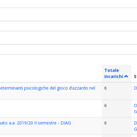
Totale
incarichi
S
“Determinanti psicologiche del gioco d’azzardo nel
6
D
6
D
G
buito a.a. 2019/20 II semestre - DIAG
6
D
G