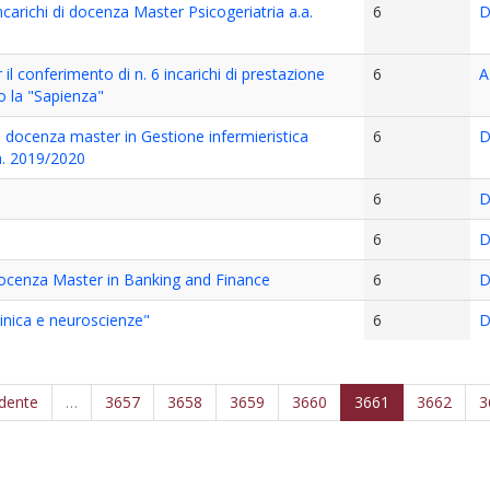
carichi di docenza Master Psicogeriatria a.a.
6
D
 il conferimento di n. 6 incarichi di prestazione
6
A
o la "Sapienza"
 docenza master in Gestione infermieristica
6
D
.a. 2019/2020
6
D
6
D
 docenza Master in Banking and Finance
6
D
linica e neuroscienze"
6
D
edente
…
3657
3658
3659
3660
3661
3662
3