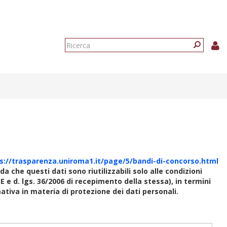
Form
di
Ricerca
ricerca
s://trasparenza.uniroma1.it/page/5/bandi-di-concorso.html
rda che questi dati sono riutilizzabili solo alle condizioni
E e d. lgs. 36/2006 di recepimento della stessa), in termini
rmativa in materia di protezione dei dati personali.