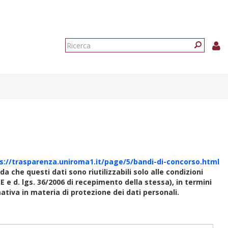
Form
di
Ricerca
ricerca
s://trasparenza.uniroma1.it/page/5/bandi-di-concorso.html
rda che questi dati sono riutilizzabili solo alle condizioni
E e d. lgs. 36/2006 di recepimento della stessa), in termini
rmativa in materia di protezione dei dati personali.