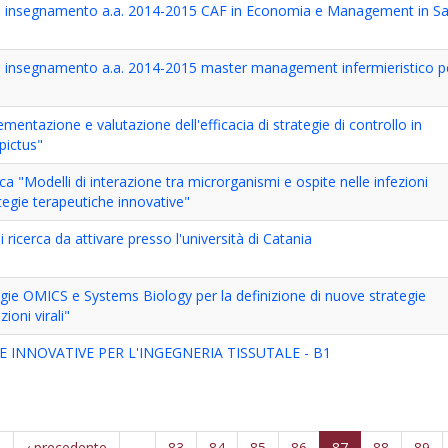
 di insegnamento a.a. 2014-2015 CAF in Economia e Management in Sa
di insegnamento a.a. 2014-2015 master management infermieristico pe
entazione e valutazione dell'efficacia di strategie di controllo in
pictus"
rca "Modelli di interazione tra microrganismi e ospite nelle infezioni
ategie terapeutiche innovative"
 ricerca da attivare presso l'università di Catania
gie OMICS e Systems Biology per la definizione di nuove strategie
zioni virali"
INNOVATIVE PER L'INGEGNERIA TISSUTALE - B1
a
‹ precedente
…
83
84
85
86
87
88
89