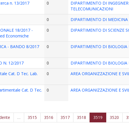
icerca n. 13/2017
0
DIPARTIMENTO DI INGEGNER
TELECOMUNICAZIONI
0
DIPARTIMENTO DI MEDICINA
SIONALE 18/2017 -
0
DIPARTIMENTO DI SCIENZE 
i ed Economiche
ERCA - BANDO 8/2017
0
DIPARTIMENTO DI BIOLOGIA
 N. 12/2017
0
DIPARTIMENTO DI BIOLOGIA
tale Cat. D Tec. Lab.
0
AREA ORGANIZZAZIONE E SV
artimentale Cat. D Tec.
0
AREA ORGANIZZAZIONE E SV
edente
…
3515
3516
3517
3518
3519
3520
3