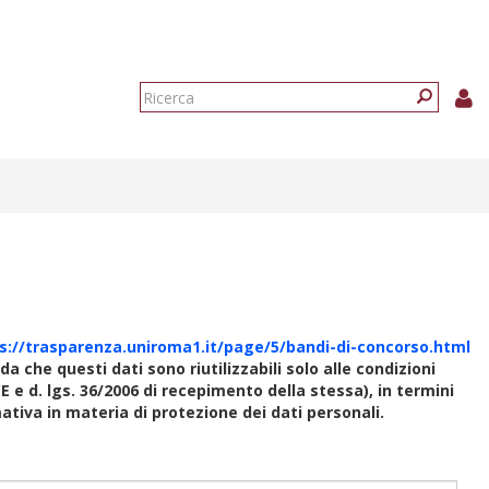
Form
di
Ricerca
ricerca
s://trasparenza.uniroma1.it/page/5/bandi-di-concorso.html
rda che questi dati sono riutilizzabili solo alle condizioni
E e d. lgs. 36/2006 di recepimento della stessa), in termini
rmativa in materia di protezione dei dati personali.