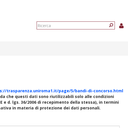
Form
di
Ricerca
ricerca
s://trasparenza.uniroma1.it/page/5/bandi-di-concorso.html
rda che questi dati sono riutilizzabili solo alle condizioni
E e d. lgs. 36/2006 di recepimento della stessa), in termini
rmativa in materia di protezione dei dati personali.