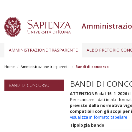
Amministrazio
AMMINISTRAZIONE TRASPARENTE
ALBO PRETORIO CONC
Salta
al
Home
Amministrazione trasparente
Bandi di concorso
contenuto
principale
BANDI DI CONC
BANDI DI CONCORSO
ATTENZIONE: dal 15-1-2026 il 
Per scaricare i dati in altri format
previste dalla normativa vige
compatibili con gli scopi per 
Visualizza in formato tabellare
Tipologia bando