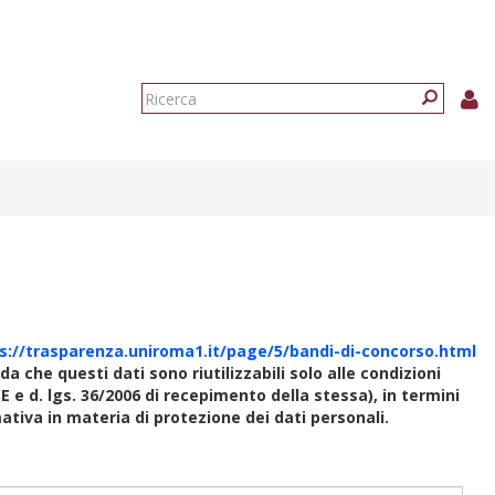
Form
di
Ricerca
ricerca
s://trasparenza.uniroma1.it/page/5/bandi-di-concorso.html
rda che questi dati sono riutilizzabili solo alle condizioni
E e d. lgs. 36/2006 di recepimento della stessa), in termini
rmativa in materia di protezione dei dati personali.