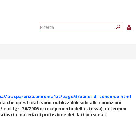
Form
di
Ricerca
ricerca
s://trasparenza.uniroma1.it/page/5/bandi-di-concorso.html
rda che questi dati sono riutilizzabili solo alle condizioni
E e d. lgs. 36/2006 di recepimento della stessa), in termini
rmativa in materia di protezione dei dati personali.