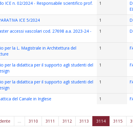
 ICE n. 02/2024 - Responsabile scientifico prof.
1
D
E
RATIVA ICE 5/2024
1
D
ster accessi vascolari cod. 27698 a.a. 2023-24 -
1
D
io per la L. Magistrale in Architettura del
1
F
cture
io per la didattica per il supporto agli studenti del
1
F
esign
io per la didattica per il supporto agli studenti del
1
F
esign
attica del Canale in Inglese
1
F
edente
…
3110
3111
3112
3113
3114
3115
3