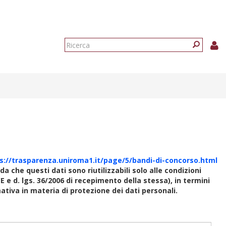
Form
di
Ricerca
ricerca
s://trasparenza.uniroma1.it/page/5/bandi-di-concorso.html
rda che questi dati sono riutilizzabili solo alle condizioni
E e d. lgs. 36/2006 di recepimento della stessa), in termini
rmativa in materia di protezione dei dati personali.