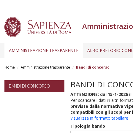
Amministrazio
AMMINISTRAZIONE TRASPARENTE
ALBO PRETORIO CONC
Salta
al
Home
Amministrazione trasparente
Bandi di concorso
contenuto
principale
BANDI DI CONC
BANDI DI CONCORSO
ATTENZIONE: dal 15-1-2026 il 
Per scaricare i dati in altri format
previste dalla normativa vige
compatibili con gli scopi per 
Visualizza in formato tabellare
Tipologia bando