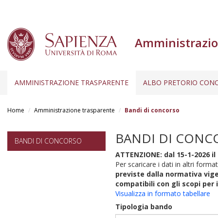
Amministrazio
AMMINISTRAZIONE TRASPARENTE
ALBO PRETORIO CONC
Salta
al
Home
Amministrazione trasparente
Bandi di concorso
contenuto
principale
BANDI DI CONC
BANDI DI CONCORSO
ATTENZIONE: dal 15-1-2026 il 
Per scaricare i dati in altri format
previste dalla normativa vige
compatibili con gli scopi per 
Visualizza in formato tabellare
Tipologia bando