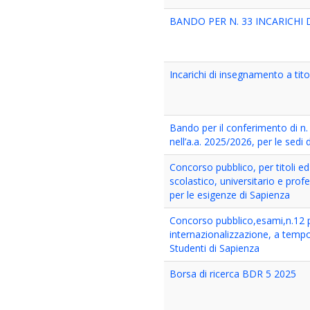
BANDO PER N. 33 INCARICHI D
Incarichi di insegnamento a t
Bando per il conferimento di n. 6
nell’a.a. 2025/2026, per le sedi 
Concorso pubblico, per titoli e
scolastico, universitario e prof
per le esigenze di Sapienza
Concorso pubblico,esami,n.12 po
internazionalizzazione, a tempo 
Studenti di Sapienza
Borsa di ricerca BDR 5 2025