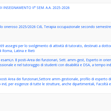
I INSEGNAMENTO II° SEM. A.A. 2025-2026
itolo oneroso 2025/2026 CdL Terapia occupazionale secondo semestr
9 assegni per lo svolgimento di attività di tutorato, destinati a dottora
di Roma, Latina e Rieti
d esami,n. 8 posti-Area dei funzionari, Sett. amm-gest, Esperto in ori
essionale e nel tutoraggio di studenti con disabilità e DSA, a tempo i
sti Area dei funzionari,Settore amm-gestionale, profilo di esperto d
ind, per esigenze di tutte le strutture, anche dipartimentali, Facoltà 