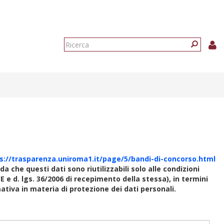
Form
di
Ricerca
ricerca
s://trasparenza.uniroma1.it/page/5/bandi-di-concorso.html
rda che questi dati sono riutilizzabili solo alle condizioni
E e d. lgs. 36/2006 di recepimento della stessa), in termini
rmativa in materia di protezione dei dati personali.