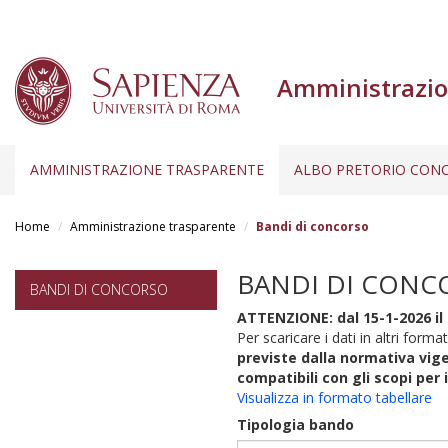
Amministrazio
AMMINISTRAZIONE TRASPARENTE
ALBO PRETORIO CONC
Salta
al
Home
Amministrazione trasparente
Bandi di concorso
contenuto
principale
BANDI DI CONC
BANDI DI CONCORSO
ATTENZIONE: dal 15-1-2026 il 
Per scaricare i dati in altri format
previste dalla normativa vige
compatibili con gli scopi per 
Visualizza in formato tabellare
Tipologia bando