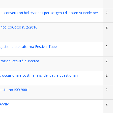
di convertitori bidirezionali per sorgenti di potenza ibride per
2
arico CoCoCo n. 2/2016
2
 gestione piattaforma Festival Tube
2
azioni attività di ricerca
2
. occasionale costr. analisi dei dati e questionari
2
 esterno ISO 9001
2
4/VII-1
2