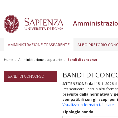
Amministrazio
AMMINISTRAZIONE TRASPARENTE
ALBO PRETORIO CONC
Salta
al
Home
Amministrazione trasparente
Bandi di concorso
contenuto
principale
BANDI DI CONC
BANDI DI CONCORSO
ATTENZIONE: dal 15-1-2026 il 
Per scaricare i dati in altri format
previste dalla normativa vige
compatibili con gli scopi per 
Visualizza in formato tabellare
Tipologia bando