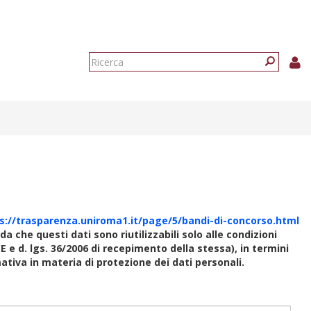
Form
di
Ricerca
ricerca
s://trasparenza.uniroma1.it/page/5/bandi-di-concorso.html
rda che questi dati sono riutilizzabili solo alle condizioni
E e d. lgs. 36/2006 di recepimento della stessa), in termini
rmativa in materia di protezione dei dati personali.