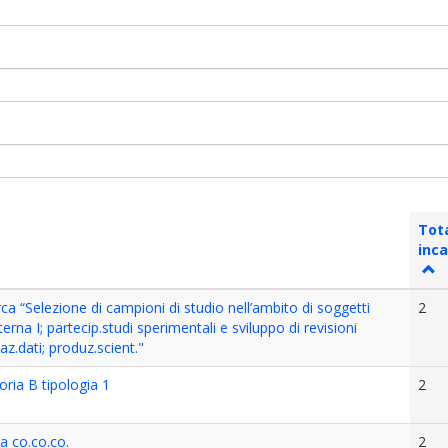
Tot
inca
rca “Selezione di campioni di studio nell’ambito di soggetti
2
terna I; partecip.studi sperimentali e sviluppo di revisioni
az.dati; produz.scient."
ria B tipologia 1
2
a co.co.co.
2