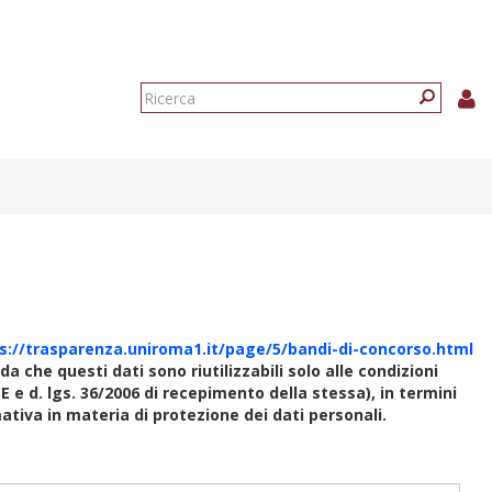
Form
di
Ricerca
ricerca
s://trasparenza.uniroma1.it/page/5/bandi-di-concorso.html
rda che questi dati sono riutilizzabili solo alle condizioni
E e d. lgs. 36/2006 di recepimento della stessa), in termini
rmativa in materia di protezione dei dati personali.