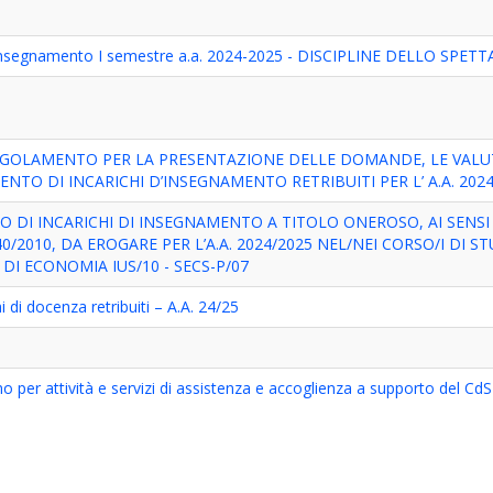
di insegnamento I semestre a.a. 2024-2025 - DISCIPLINE DELLO SPE
EGOLAMENTO PER LA PRESENTAZIONE DELLE DOMANDE, LE VALU
NTO DI INCARICHI D’INSEGNAMENTO RETRIBUITI PER L’ A.A. 202
 DI INCARICHI DI INSEGNAMENTO A TITOLO ONEROSO, AI SENSI D
/2010, DA EROGARE PER L’A.A. 2024/2025 NEL/NEI CORSO/I DI ST
DI ECONOMIA IUS/10 - SECS-P/07
i di docenza retribuiti – A.A. 24/25
mo per attività e servizi di assistenza e accoglienza a supporto del Cd