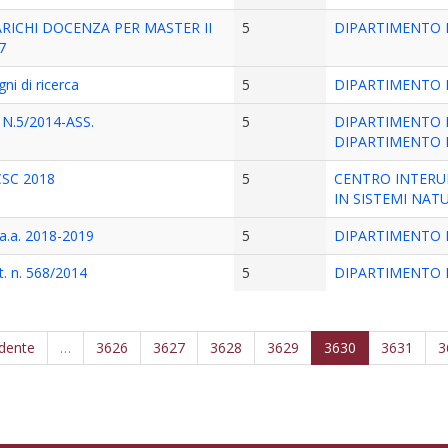
ICHI DOCENZA PER MASTER II
5
DIPARTIMENTO 
7
ni di ricerca
5
DIPARTIMENTO D
N.5/2014-ASS.
5
DIPARTIMENTO D
DIPARTIMENTO D
ICSC 2018
5
CENTRO INTERUN
IN SISTEMI NATU
a.a. 2018-2019
5
DIPARTIMENTO 
t. n. 568/2014
5
DIPARTIMENTO D
edente
…
3626
3627
3628
3629
3630
3631
3