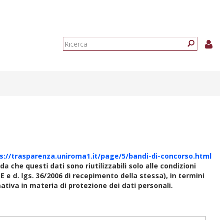
Form
di
Ricerca
ricerca
s://trasparenza.uniroma1.it/page/5/bandi-di-concorso.html
rda che questi dati sono riutilizzabili solo alle condizioni
E e d. lgs. 36/2006 di recepimento della stessa), in termini
rmativa in materia di protezione dei dati personali.