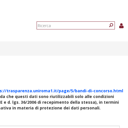
Form
di
Ricerca
ricerca
s://trasparenza.uniroma1.it/page/5/bandi-di-concorso.html
rda che questi dati sono riutilizzabili solo alle condizioni
E e d. lgs. 36/2006 di recepimento della stessa), in termini
rmativa in materia di protezione dei dati personali.