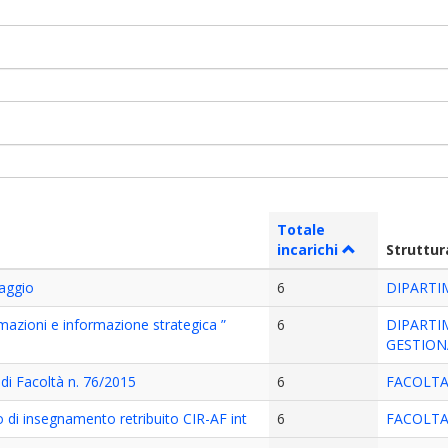
Totale
incarichi
Struttu
raggio
6
DIPARTI
rmazioni e informazione strategica ”
6
DIPARTI
GESTION
 di Facoltà n. 76/2015
6
FACOLTA
 di insegnamento retribuito CIR-AF int
6
FACOLTA