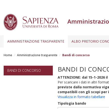
Amministrazio
AMMINISTRAZIONE TRASPARENTE
ALBO PRETORIO CONC
Salta
al
Home
Amministrazione trasparente
Bandi di concorso
contenuto
principale
BANDI DI CONC
BANDI DI CONCORSO
ATTENZIONE: dal 15-1-2026 il 
Per scaricare i dati in altri format
previste dalla normativa vige
compatibili con gli scopi per 
Visualizza in formato tabellare
Tipologia bando