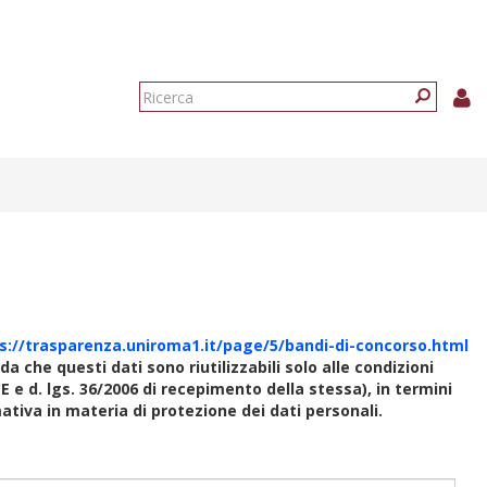
Form
di
Ricerca
ricerca
s://trasparenza.uniroma1.it/page/5/bandi-di-concorso.html
rda che questi dati sono riutilizzabili solo alle condizioni
E e d. lgs. 36/2006 di recepimento della stessa), in termini
rmativa in materia di protezione dei dati personali.