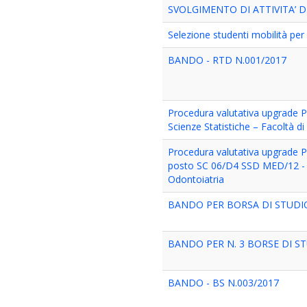
SVOLGIMENTO DI ATTIVITA’ D
Selezione studenti mobilità per 
BANDO - RTD N.001/2017
Procedura valutativa upgrade PA
Scienze Statistiche – Facoltà di
Procedura valutativa upgrade PA
posto SC 06/D4 SSD MED/12 - Di
Odontoiatria
BANDO PER BORSA DI STUDIO 
BANDO PER N. 3 BORSE DI STU
BANDO - BS N.003/2017