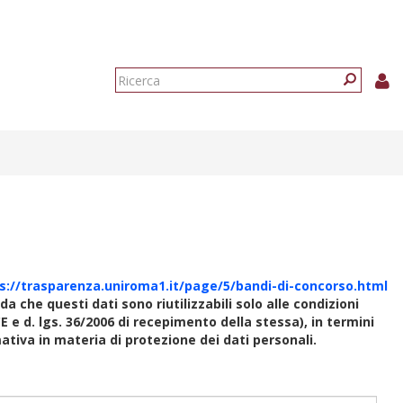
Form
di
Ricerca
ricerca
s://trasparenza.uniroma1.it/page/5/bandi-di-concorso.html
rda che questi dati sono riutilizzabili solo alle condizioni
E e d. lgs. 36/2006 di recepimento della stessa), in termini
rmativa in materia di protezione dei dati personali.