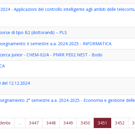
024 - Applicazioni del controllo intelligente agli ambiti delle telecom
borse di tipo B2 (dottorandi) – PLS
i insegnamento II semestre a.a. 2024-2025 - INFORMATICA
icerca Junior - CHEM-02/A - PNRR PE02 NEST - Bodo
ICA
 del 12.12.2024
 insegnamento 2° semestre a.a. 2024-2025 - Economia e gestione dell
edente
…
3447
3448
3449
3450
3451
3452
3