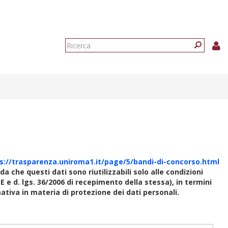
Form
di
Ricerca
ricerca
s://trasparenza.uniroma1.it/page/5/bandi-di-concorso.html
rda che questi dati sono riutilizzabili solo alle condizioni
E e d. lgs. 36/2006 di recepimento della stessa), in termini
rmativa in materia di protezione dei dati personali.