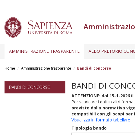
Amministrazio
AMMINISTRAZIONE TRASPARENTE
ALBO PRETORIO CONC
Salta
al
Home
Amministrazione trasparente
Bandi di concorso
contenuto
principale
BANDI DI CONC
BANDI DI CONCORSO
ATTENZIONE: dal 15-1-2026 il 
Per scaricare i dati in altri format
previste dalla normativa vige
compatibili con gli scopi per 
Visualizza in formato tabellare
Tipologia bando