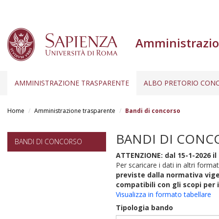
Amministrazio
AMMINISTRAZIONE TRASPARENTE
ALBO PRETORIO CONC
Salta
al
Home
Amministrazione trasparente
Bandi di concorso
contenuto
principale
BANDI DI CONC
BANDI DI CONCORSO
ATTENZIONE: dal 15-1-2026 il 
Per scaricare i dati in altri format
previste dalla normativa vige
compatibili con gli scopi per 
Visualizza in formato tabellare
Tipologia bando