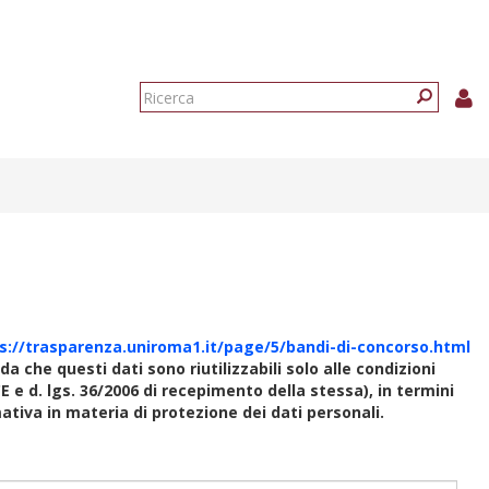
Form
di
Ricerca
ricerca
s://trasparenza.uniroma1.it/page/5/bandi-di-concorso.html
rda che questi dati sono riutilizzabili solo alle condizioni
E e d. lgs. 36/2006 di recepimento della stessa), in termini
rmativa in materia di protezione dei dati personali.