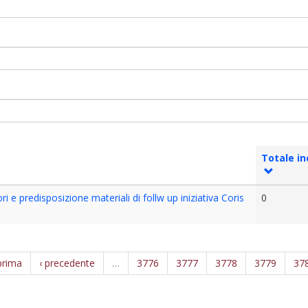
Totale in
i e predisposizione materiali di follw up iniziativa Coris
0
prima
‹ precedente
…
3776
3777
3778
3779
37