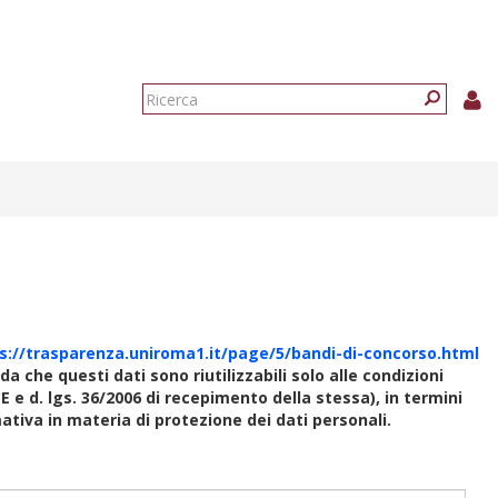
Form
di
Ricerca
ricerca
s://trasparenza.uniroma1.it/page/5/bandi-di-concorso.html
rda che questi dati sono riutilizzabili solo alle condizioni
E e d. lgs. 36/2006 di recepimento della stessa), in termini
rmativa in materia di protezione dei dati personali.