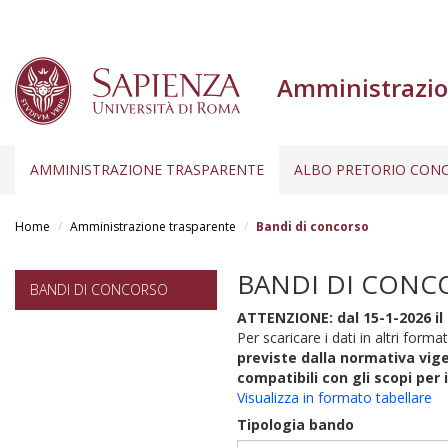
Amministrazio
AMMINISTRAZIONE TRASPARENTE
ALBO PRETORIO CONC
Salta
al
Home
Amministrazione trasparente
Bandi di concorso
contenuto
principale
BANDI DI CONC
BANDI DI CONCORSO
ATTENZIONE: dal 15-1-2026 il 
Per scaricare i dati in altri format
previste dalla normativa vige
compatibili con gli scopi per 
Visualizza in formato tabellare
Tipologia bando