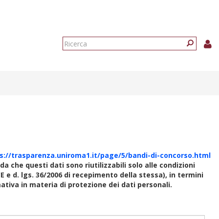
Form
di
Ricerca
ricerca
s://trasparenza.uniroma1.it/page/5/bandi-di-concorso.html
rda che questi dati sono riutilizzabili solo alle condizioni
E e d. lgs. 36/2006 di recepimento della stessa), in termini
rmativa in materia di protezione dei dati personali.