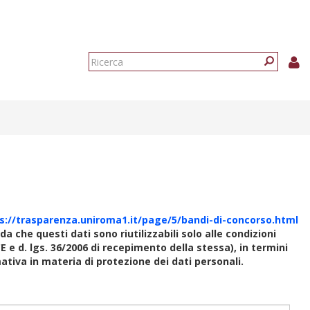
Form
di
Ricerca
ricerca
s://trasparenza.uniroma1.it/page/5/bandi-di-concorso.html
rda che questi dati sono riutilizzabili solo alle condizioni
E e d. lgs. 36/2006 di recepimento della stessa), in termini
rmativa in materia di protezione dei dati personali.