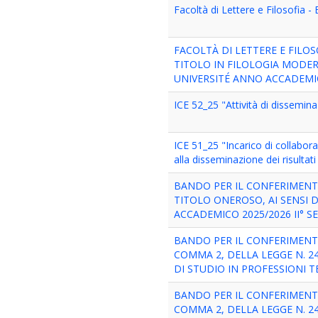
Facoltà di Lettere e Filosofia
FACOLTÀ DI LETTERE E FILO
TITOLO IN FILOLOGIA MODER
UNIVERSITÉ ANNO ACCADEMI
ICE 52_25 "Attività di dissemin
ICE 51_25 "Incarico di collabora
alla disseminazione dei risul
BANDO PER IL CONFERIMENT
TITOLO ONEROSO, AI SENSI D
ACCADEMICO 2025/2026 II° S
BANDO PER IL CONFERIMENTO 
COMMA 2, DELLA LEGGE N. 2
DI STUDIO IN PROFESSIONI T
BANDO PER IL CONFERIMENTO 
COMMA 2, DELLA LEGGE N. 24