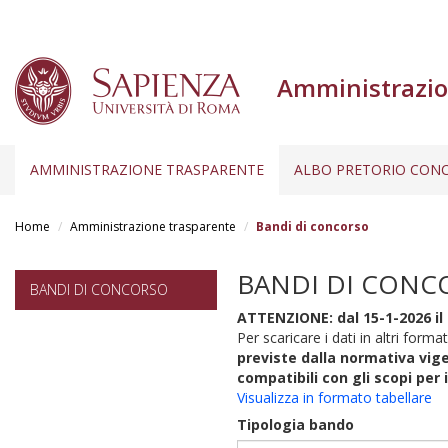
Amministrazio
AMMINISTRAZIONE TRASPARENTE
ALBO PRETORIO CONC
Salta
al
Home
Amministrazione trasparente
Bandi di concorso
contenuto
principale
BANDI DI CONC
BANDI DI CONCORSO
ATTENZIONE: dal 15-1-2026 il 
Per scaricare i dati in altri format
previste dalla normativa vige
compatibili con gli scopi per 
Visualizza in formato tabellare
Tipologia bando