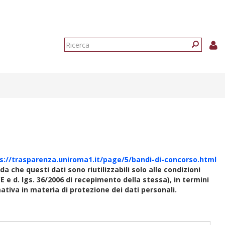
Form
di
Ricerca
ricerca
s://trasparenza.uniroma1.it/page/5/bandi-di-concorso.html
rda che questi dati sono riutilizzabili solo alle condizioni
E e d. lgs. 36/2006 di recepimento della stessa), in termini
rmativa in materia di protezione dei dati personali.