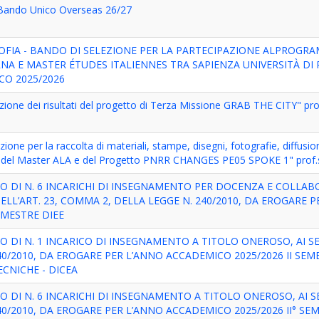
 - Bando Unico Overseas 26/27
SOFIA - BANDO DI SELEZIONE PER LA PARTECIPAZIONE ALPROGR
NA E MASTER ÉTUDES ITALIENNES TRA SAPIENZA UNIVERSITÀ D
CO 2025/2026
azione dei risultati del progetto di Terza Missione GRAB THE CITY" p
zione per la raccolta di materiali, stampe, disegni, fotografie, diffusi
tati del Master ALA e del Progetto PNRR CHANGES PE05 SPOKE 1" pro
O DI N. 6 INCARICHI DI INSEGNAMENTO PER DOCENZA E COLLAB
ELL’ART. 23, COMMA 2, DELLA LEGGE N. 240/2010, DA EROGARE 
EMESTRE DIEE
DI N. 1 INCARICO DI INSEGNAMENTO A TITOLO ONEROSO, AI SEN
40/2010, DA EROGARE PER L’ANNO ACCADEMICO 2025/2026 II SE
ECNICHE - DICEA
DI N. 6 INCARICHI DI INSEGNAMENTO A TITOLO ONEROSO, AI SEN
0/2010, DA EROGARE PER L’ANNO ACCADEMICO 2025/2026 II° SEME