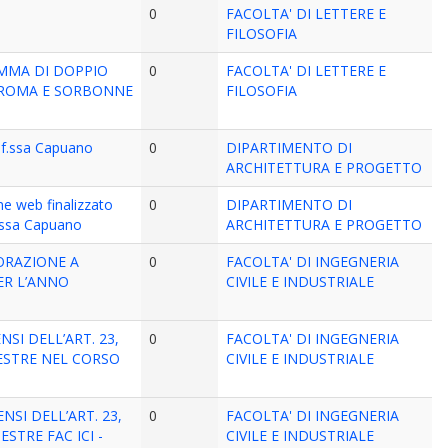
0
FACOLTA' DI LETTERE E
FILOSOFIA
AMMA DI DOPPIO
0
FACOLTA' DI LETTERE E
I ROMA E SORBONNE
FILOSOFIA
rof.ssa Capuano
0
DIPARTIMENTO DI
ARCHITETTURA E PROGETTO
one web finalizzato
0
DIPARTIMENTO DI
f.ssa Capuano
ARCHITETTURA E PROGETTO
ORAZIONE A
0
FACOLTA' DI INGEGNERIA
PER L’ANNO
CIVILE E INDUSTRIALE
SI DELL’ART. 23,
0
FACOLTA' DI INGEGNERIA
MESTRE NEL CORSO
CIVILE E INDUSTRIALE
SI DELL’ART. 23,
0
FACOLTA' DI INGEGNERIA
STRE FAC ICI -
CIVILE E INDUSTRIALE