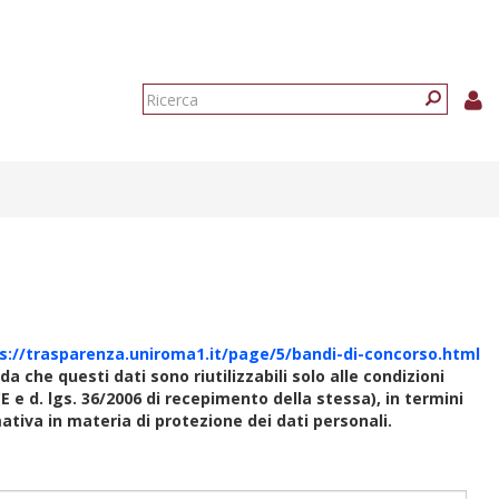
Form
di
Ricerca
ricerca
s://trasparenza.uniroma1.it/page/5/bandi-di-concorso.html
rda che questi dati sono riutilizzabili solo alle condizioni
E e d. lgs. 36/2006 di recepimento della stessa), in termini
rmativa in materia di protezione dei dati personali.