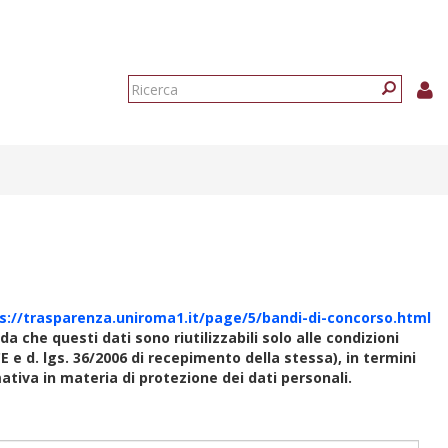
Form
di
Ricerca
ricerca
s://trasparenza.uniroma1.it/page/5/bandi-di-concorso.html
rda che questi dati sono riutilizzabili solo alle condizioni
E e d. lgs. 36/2006 di recepimento della stessa), in termini
rmativa in materia di protezione dei dati personali.