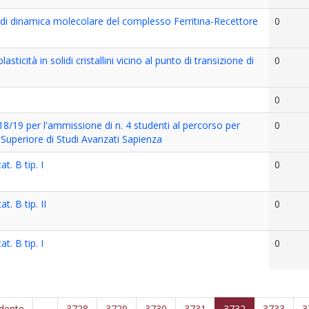
di dinamica molecolare del complesso Ferritina-Recettore
0
ticità in solidi cristallini vicino al punto di transizione di
0
0
18/19 per l'ammissione di n. 4 studenti al percorso per
0
a Superiore di Studi Avanzati Sapienza
. B tip. I
0
 B tip. II
0
. B tip. I
0
edente
…
3728
3729
3730
3731
3732
3733
3