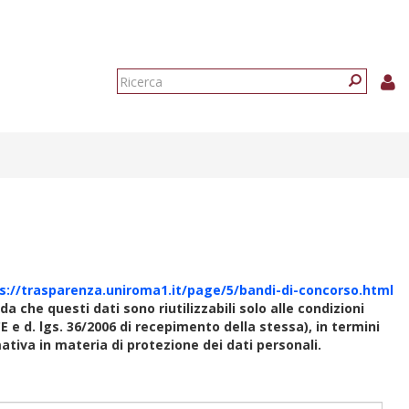
Form
di
Ricerca
ricerca
s://trasparenza.uniroma1.it/page/5/bandi-di-concorso.html
rda che questi dati sono riutilizzabili solo alle condizioni
E e d. lgs. 36/2006 di recepimento della stessa), in termini
rmativa in materia di protezione dei dati personali.