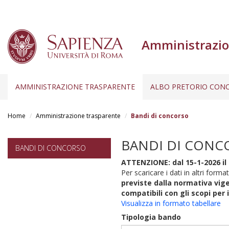
Amministrazio
AMMINISTRAZIONE TRASPARENTE
ALBO PRETORIO CONC
Salta
al
Home
Amministrazione trasparente
Bandi di concorso
contenuto
principale
BANDI DI CONC
BANDI DI CONCORSO
ATTENZIONE: dal 15-1-2026 il 
Per scaricare i dati in altri format
previste dalla normativa vige
compatibili con gli scopi per 
Visualizza in formato tabellare
Tipologia bando