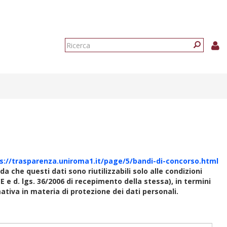
Form
di
Ricerca
ricerca
s://trasparenza.uniroma1.it/page/5/bandi-di-concorso.html
rda che questi dati sono riutilizzabili solo alle condizioni
E e d. lgs. 36/2006 di recepimento della stessa), in termini
rmativa in materia di protezione dei dati personali.