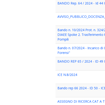
BANDO Rep. 64 / 2024 - Id 44 I
AVVISO_PUBBLICO_DOCENZA_
Bando n. 10/2024 Prot. n. 324/2
DIAEE Spoke 2. Trasferimento 
Pompili
Bando n. 07/2024 - Incarico di C
Forensi"
BANDO REP 65 / 2024 - ID 49 I
ICE N.8/2024
Bando rep 66 2024 - ID 50 - IC
ASSEGNO DI RICERCA CAT A TI