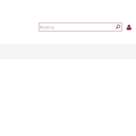
Form
di
Ricerca
ricerca