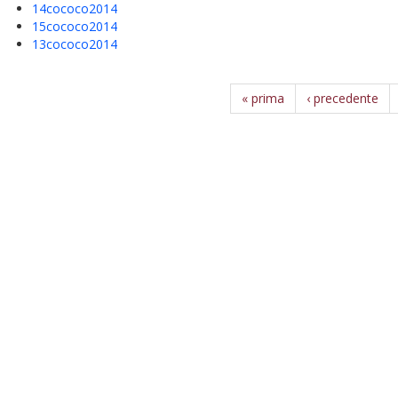
14cococo2014
15cococo2014
13cococo2014
« prima
‹ precedente