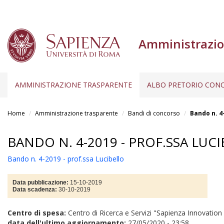
Amministrazio
AMMINISTRAZIONE TRASPARENTE
ALBO PRETORIO CONC
Salta
al
Home
Amministrazione trasparente
Bandi di concorso
Bando n. 4
contenuto
principale
BANDO N. 4-2019 - PROF.SSA LUC
Bando n. 4-2019 - prof.ssa Lucibello
Data pubblicazione:
15-10-2019
Data scadenza:
30-10-2019
Centro di spesa:
Centro di Ricerca e Servizi "Sapienza Innovatio
data dell'ultimo aggiornamento:
27/05/2020 - 23:58