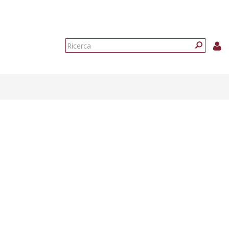
Form
di
Ricerca
ricerca