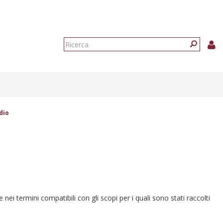
Form
di
Ricerca
ricerca
dio
e nei termini compatibili con gli scopi per i quali sono stati raccolti