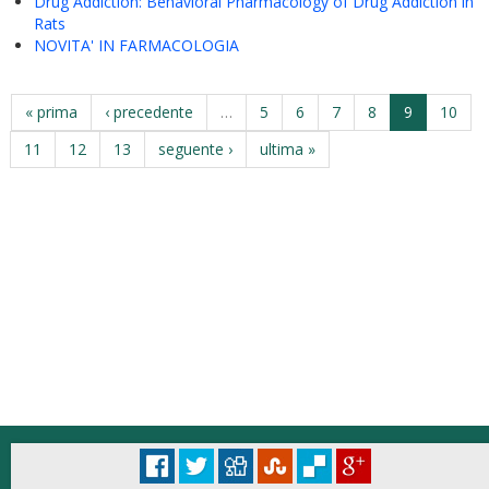
Drug Addiction: Behavioral Pharmacology of Drug Addiction in
Rats
NOVITA' IN FARMACOLOGIA
« prima
‹ precedente
…
5
6
7
8
9
10
11
12
13
seguente ›
ultima »
© Università degli Studi di Roma "La Sapienza" - Piazzale Aldo Moro 5, 00185 Roma
Accessibilità