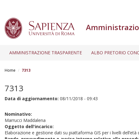
Amministrazio
AMMINISTRAZIONE TRASPARENTE
ALBO PRETORIO CONC
Salta
al
Home
7313
contenuto
principale
7313
Data di aggiornamento:
08/11/2018 - 09:43
Nominativo:
Marrucci Maddalena
Oggetto dell'incarico:
Elaborazione e gestione dati su piattaforma GIS per i livelli dell’età
Bando, provvedimento o avviso interno relativo alla proced