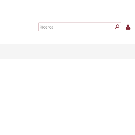
Form
di
Ricerca
ricerca