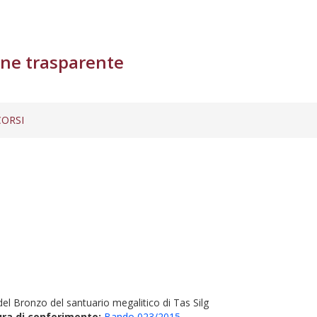
ne trasparente
ORSI
 del Bronzo del santuario megalitico di Tas Silg
ura di conferimento:
Bando 023/2015