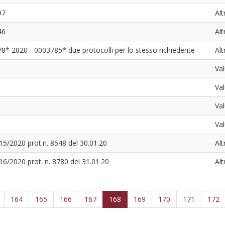
97
Alt
46
Alt
8* 2020 - 0003785* due protocolli per lo stesso richiedente
Alt
Val
Va
Val
Val
 15/2020 prot.n. 8548 del 30.01.20
Alt
16/2020 prot. n. 8780 del 31.01.20
Alt
164
165
166
167
168
169
170
171
172