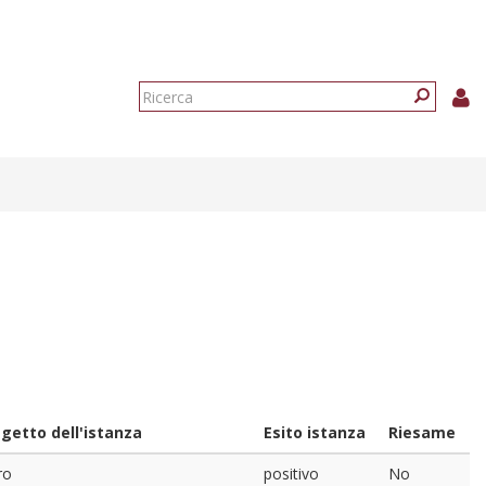
Form
di
Ricerca
ricerca
getto dell'istanza
Esito istanza
Riesame
ro
positivo
No