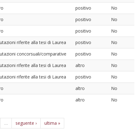
ro
positivo
No
ro
positivo
No
ro
positivo
No
utazioni riferite alla tesi di Laurea
positivo
No
lutazioni concorsuali/comparative
positivo
No
utazioni riferite alla tesi di Laurea
altro
No
utazioni riferite alla tesi di Laurea
positivo
No
ro
altro
No
ro
altro
No
…
seguente ›
ultima »