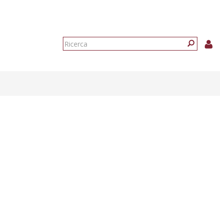
Form
di
Ricerca
ricerca