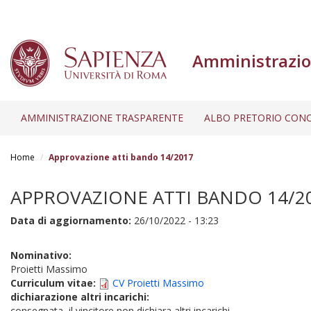
Amministrazio
AMMINISTRAZIONE TRASPARENTE
ALBO PRETORIO CONC
Salta
al
Home
Approvazione atti bando 14/2017
contenuto
principale
APPROVAZIONE ATTI BANDO 14/2
Data di aggiornamento:
26/10/2022 - 13:23
Nominativo:
Proietti Massimo
Curriculum vitae:
CV Proietti Massimo
dichiarazione altri incarichi:
consegnata, il vincitore non dichiara altri incarichi