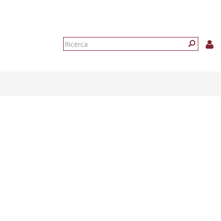
Form
di
Ricerca
ricerca