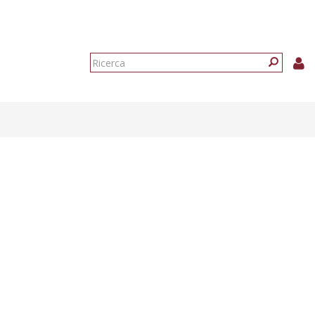
Form
di
Ricerca
ricerca