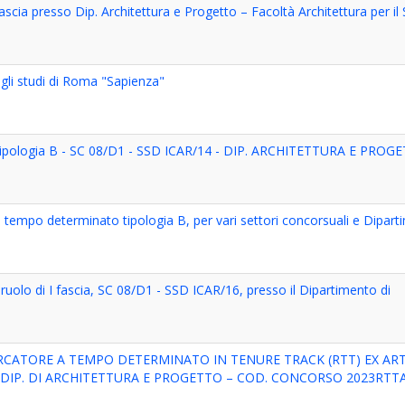
I fascia presso Dip. Architettura e Progetto – Facoltà Architettura per il
egli studi di Roma "Sapienza"
ato tipologia B - SC 08/D1 - SSD ICAR/14 - DIP. ARCHITETTURA E PROG
a tempo determinato tipologia B, per vari settori concorsuali e Dipart
 ruolo di I fascia, SC 08/D1 - SSD ICAR/16, presso il Dipartimento di
RCATORE A TEMPO DETERMINATO IN TENURE TRACK (RTT) EX ART.
 – DIP. DI ARCHITETTURA E PROGETTO – COD. CONCORSO 2023RTT