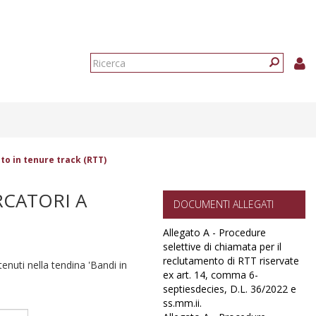
Form
di
Ricerca
ricerca
to in tenure track (RTT)
RCATORI A
DOCUMENTI ALLEGATI
Allegato A - Procedure
selettive di chiamata per il
reclutamento di RTT riservate
ntenuti nella tendina 'Bandi in
ex art. 14, comma 6-
septiesdecies, D.L. 36/2022 e
ss.mm.ii.