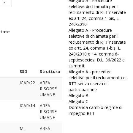
Allegato A - Procedure
selettive di chiamata per il
reclutamento di RTT riservate
ex art. 24, comma 1-bis, L.
240/2010
Allegato A - Procedure
rtate
selettive di chiamata per il
reclutamento di RTT riservate
ex artt. 24, comma 1-bis, L.
240/2010 o 14, comma 6-
septiesdecies, D.L. 36/2022 e
ss.mm.ii.
SSD
Struttura
Allegato A - procedure
selettive per il reclutamento di
ICAR/22
AREA
RTT senza riserva di
RISORSE
partecipazione
UMANE
Allegato B
Allegato C
ICAR/14
AREA
Domanda cambio regime di
RISORSE
impegno RTT
UMANE
M-
AREA