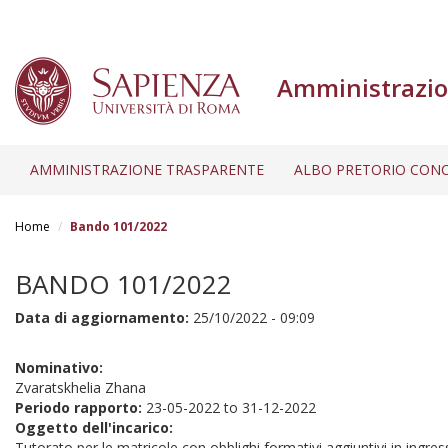
Amministrazio
AMMINISTRAZIONE TRASPARENTE
ALBO PRETORIO CONC
Salta
al
Home
Bando 101/2022
contenuto
principale
BANDO 101/2022
Data di aggiornamento:
25/10/2022 - 09:09
Nominativo:
Zvaratskhelia Zhana
Periodo rapporto:
23-05-2022
to
31-12-2022
Oggetto dell'incarico:
Tutorato per le matricole con obblighi formativi aggiuntivi in ingre