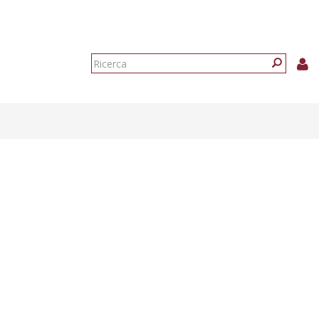
Form
di
Ricerca
ricerca