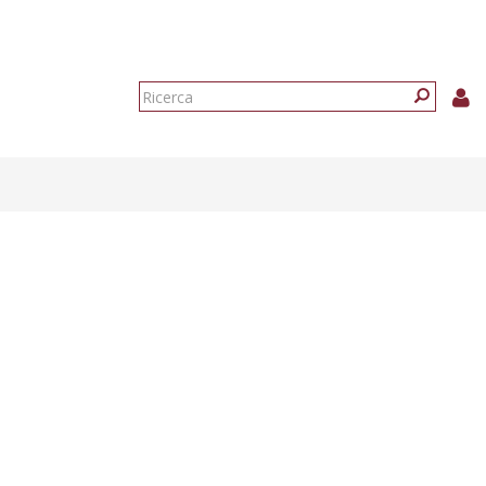
Form
di
Ricerca
ricerca