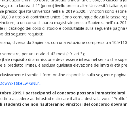
nseguito la laurea di 1° (primo) livello presso altre Università italia
le presso questa Università nell’a.a. 2019-2020. I vincitori sono esone
30,00 a titolo di contributo unico. Sono comunque dovuti la tassa regi
vincitore, a un corso di laurea magistrale presso Sapienza nell’a.a. 201
e (Il catalogo dei corsi di studio è consultabile sulla seguente pagina
 dei seguenti requisiti:
 italiana, diversa da Sapienza, con una votazione compresa tra 105/110
 semestre, per un totale di 42 mesi (cfr. art.3);
ndo (tale requisito di ammissione deve essere inteso nel senso che su
al predetto limite), è esclusa qualsiasi elevazione dei limiti di età prev
usivamente tramite il form on-line disponibile sulla seguente pagina
OqwWxTtikeEw-GNEr...
ttobre 2019
.
I partecipanti al concorso possono immatricolarsi p
lettino accedere ad Infostud e cliccare il alto a destra la voce "Profilo
i studenti che non risulteranno vincitori del concorso dovranno 