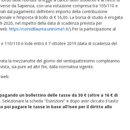
ne, diverse da Sapienza, con una votazione compresa tra 105/110 e
rati dal pagamento dell’intero importo della contribuzione
onale e l’imposta di bollo di € 16,00. La borsa di studio è erogata
9-2020, nel rispetto della data di scadenza prevista per
 web:
https://corsidilaurea.uniroma1.it/
).Per la partecipazione al
 e 110/110 e lode entro il 7 ottobre 2019 (data di scadenza del
perata la mezzanotte del giorno del ventiquattresimo compleanno
ista, sia pure ad altri fini, dalla normativa vigente.
 web:
agando un bollettino delle tasse da 30 € (oltre a 16 € di
". Selezionare la scheda "Esenzioni" e dopo aver cliccato il tasto
poi pagare le tasse in base all'Isee per il diritto allo