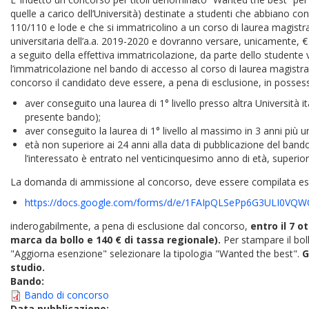
quelle a carico dell’Università) destinate a studenti che abbiano co
110/110 e lode e che si immatricolino a un corso di laurea magistra
universitaria dell’a.a. 2019-2020 e dovranno versare, unicamente, € 
a seguito della effettiva immatricolazione, da parte dello studente 
l’immatricolazione nel bando di accesso al corso di laurea magistral
concorso il candidato deve essere, a pena di esclusione, in possesso
aver conseguito una laurea di 1° livello presso altra Università
presente bando);
aver conseguito la laurea di 1° livello al massimo in 3 anni più un
età non superiore ai 24 anni alla data di pubblicazione del ba
l’interessato è entrato nel venticinquesimo anno di età, superiore 
La domanda di ammissione al concorso, deve essere compilata escl
https://docs.google.com/forms/d/e/1FAIpQLSePp6G3ULI0VQW
inderogabilmente, a pena di esclusione dal concorso,
entro il 7 o
marca da bollo e 140 € di tassa regionale).
Per stampare il bol
"Aggiorna esenzione" selezionare la tipologia "Wanted the best".
Gl
studio.
Bando:
Bando di concorso
Data pubblicazione: