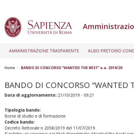
Amministrazio
AMMINISTRAZIONE TRASPARENTE
ALBO PRETORIO CONC
Salta
al
Home
BANDO DI CONCORSO “WANTED THE BEST” a.a. 2019/20
contenuto
principale
BANDO DI CONCORSO “WANTED THE
Data di aggiornamento:
21/10/2019 - 09:21
Tipologia bando:
Borse di studio e di formazione
Codice bando:
Decreto Rettorale n 2058/2019 del 11/07/2019
E’ indetto un concorso per titoli denominato “Wanted the best” per l’