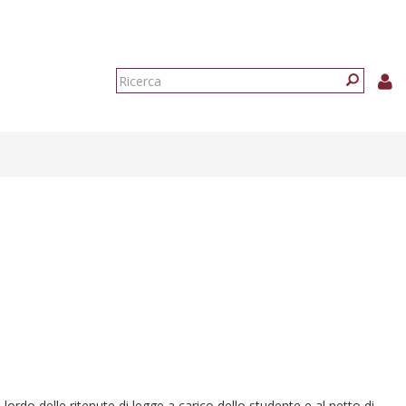
Form
di
Ricerca
ricerca
lordo delle ritenute di legge a carico dello studente e al netto di