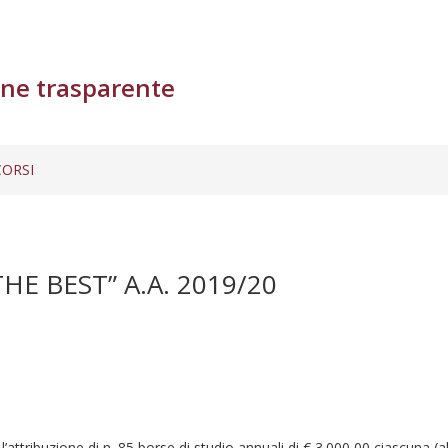
ne trasparente
ORSI
 BEST” A.A. 2019/20
attribuzione di n. 85 borse di studio annuali di € 3.000,00 ciascuna (al 