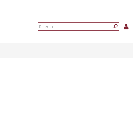
Form
di
Ricerca
ricerca