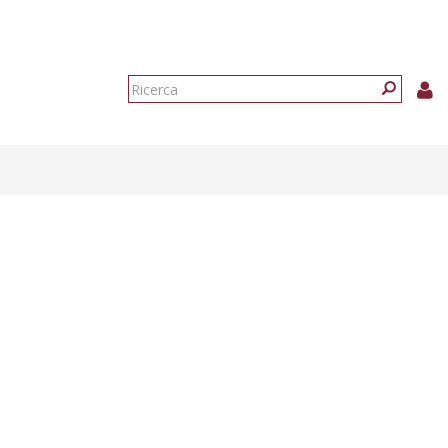
Form
di
Ricerca
ricerca