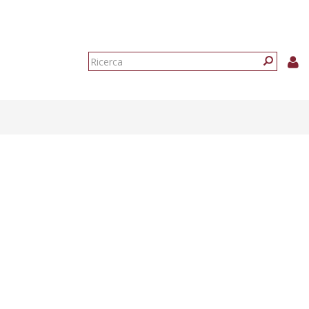
Form
di
Ricerca
ricerca