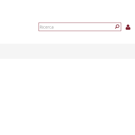
Form
di
Ricerca
ricerca